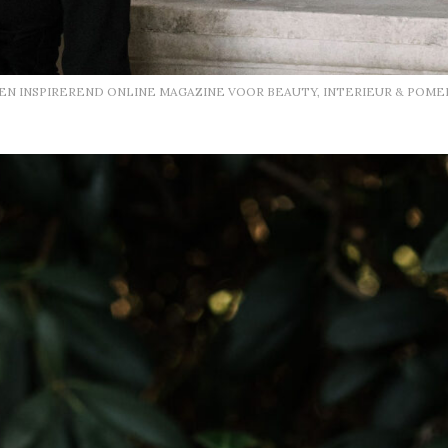
EEN INSPIREREND ONLINE MAGAZINE VOOR BEAUTY, INTERIEUR & POME