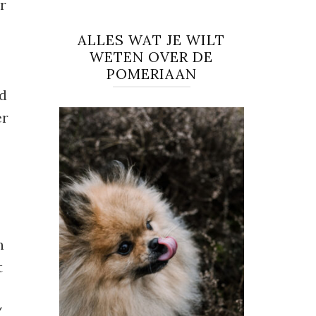
r
ALLES WAT JE WILT
WETEN OVER DE
POMERIAAN
ld
er
n
t
/