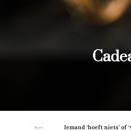
Cadea
Iemand ‘hoeft niets’ of ‘
Share