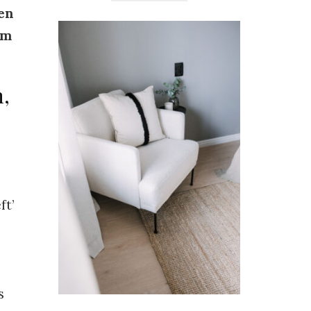
en
om
h,
ft’
s