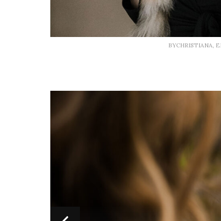
BYCHRISTIANA, 
ss
ene