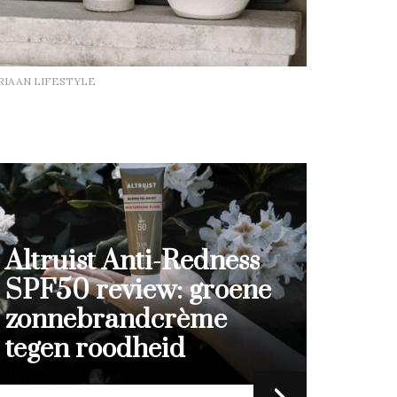
RIAAN LIFESTYLE
More Natural review:
100% natuurlijke
huidverzorging met
pure oliën