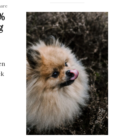
hare
%
g
en
ek