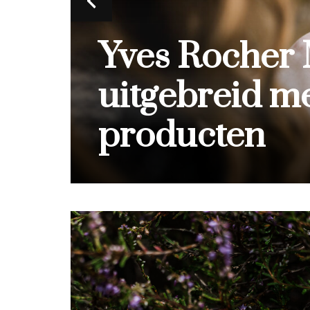
Caudalie Pre
n:
anti-ageing 
review