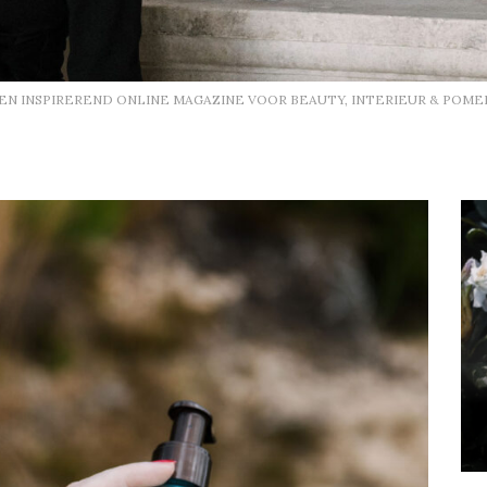
EEN INSPIREREND ONLINE MAGAZINE VOOR BEAUTY, INTERIEUR & POME