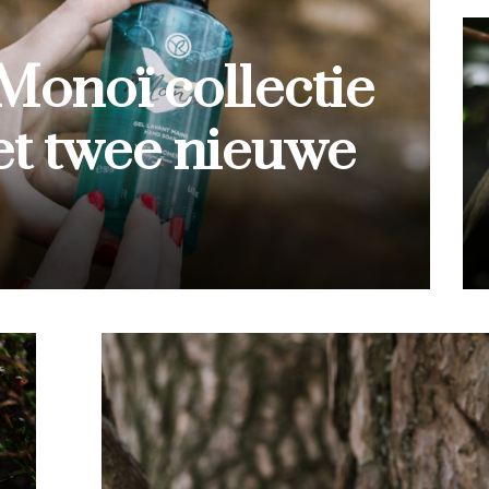
mier cru: luxe
gezichtscrème