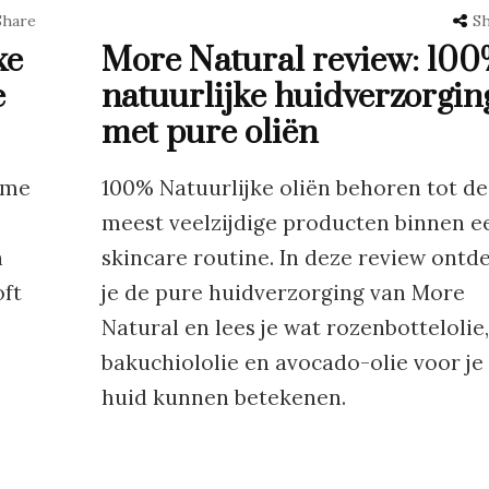
Share
S
xe
More Natural review: 100
e
natuurlijke huidverzorgin
met pure oliën
ème
100% Natuurlijke oliën behoren tot de
meest veelzijdige producten binnen e
n
skincare routine. In deze review ontd
oft
je de pure huidverzorging van More
Natural en lees je wat rozenbottelolie,
bakuchiololie en avocado-olie voor je
huid kunnen betekenen.