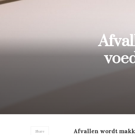
Afval
voed
Afvallen wordt makke
Share