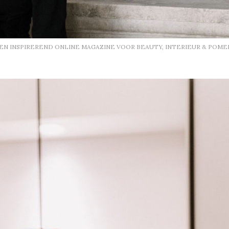
EEN INSPIREREND ONLINE MAGAZINE VOOR BEAUTY, INTERIEUR & POME