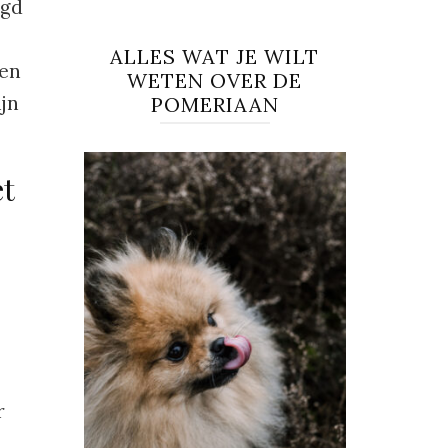
igd
ALLES WAT JE WILT
ten
WETEN OVER DE
ijn
POMERIAAN
et
r