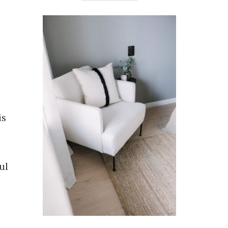
is
ul