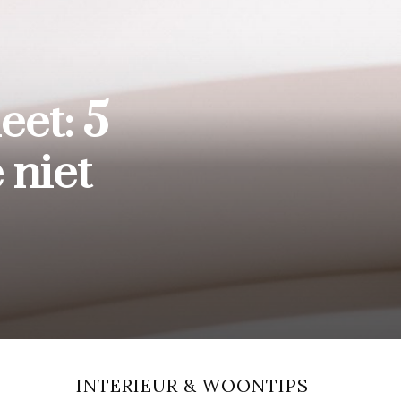
eet: 5
 niet
INTERIEUR & WOONTIPS