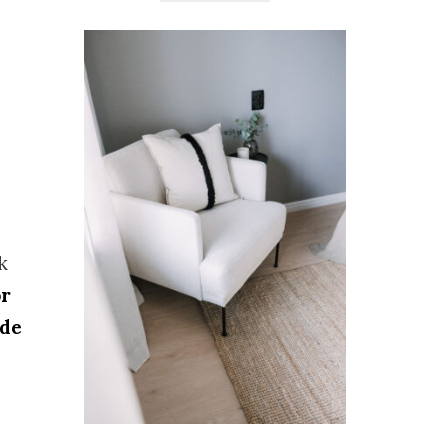
k
or
gde