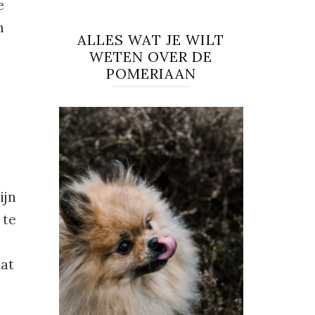
e
n
ALLES WAT JE WILT
WETEN OVER DE
POMERIAAN
ijn
 te
dat