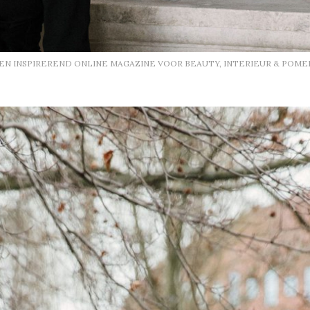
EEN INSPIREREND ONLINE MAGAZINE VOOR BEAUTY, INTERIEUR & POME