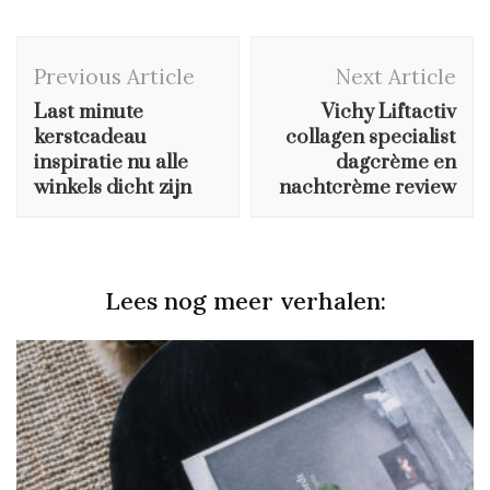
Post
Previous Article
Next Article
Navigation
Last minute
Vichy Liftactiv
kerstcadeau
collagen specialist
inspiratie nu alle
dagcrème en
winkels dicht zijn
nachtcrème review
Lees nog meer verhalen: