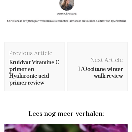
Post
Previous Article
Navigation
Next Article
Kruidvat Vitamine C
primer en
L’Occitane winter
Hyaluronic acid
walk review
primer review
Lees nog meer verhalen: