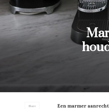
Mar
houd
Een marmer aanrechtbl
Share