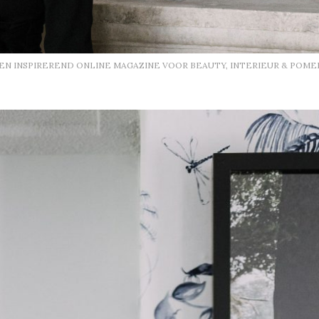
EEN INSPIREREND ONLINE MAGAZINE VOOR BEAUTY, INTERIEUR & POME