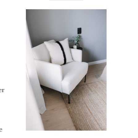
er
n
e