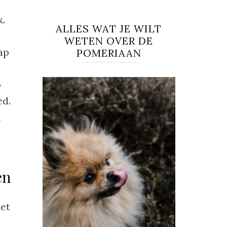
k.
ALLES WAT JE WILT
WETEN OVER DE
ap
POMERIAAN
b
ed.
n
en
het