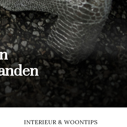
jn
aanden
INTERIEUR & WOONTIPS