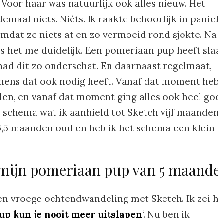
 Voor haar was natuurlijk ook alles nieuw. Het
elemaal niets. Niéts. Ik raakte behoorlijk in panie
omdat ze niets at en zo vermoeid rond sjokte. Na
s het me duidelijk. Een pomeriaan pup heeft sla
k had dit zo onderschat. En daarnaast regelmaat,
r mens dat ook nodig heeft. Vanaf dat moment he
n, en vanaf dat moment ging alles ook heel go
t schema wat ik aanhield tot Sketch vijf maande
 6,5 maanden oud en heb ik het schema een klein
mijn pomeriaan pup van 5 maand
 een vroege ochtendwandeling met Sketch. Ik zei 
p kun je nooit meer uitslapen
‘. Nu ben ik