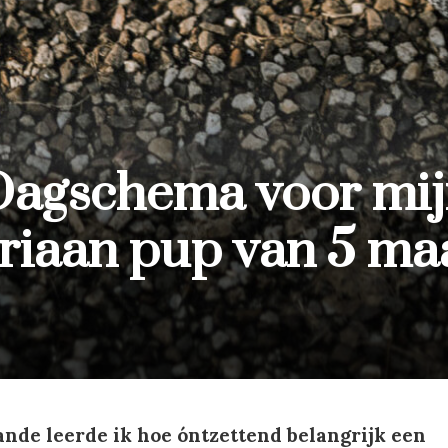
agschema voor mi
iaan pup van 5 m
nde leerde ik hoe óntzettend belangrijk een