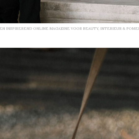
EEN INSPIREREND ONLINE MAGAZINE VOOR BEAUTY, INTERIEUR & POME