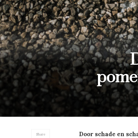
D
pomer
Door schade en scha
Share