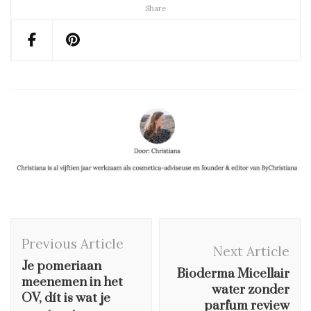
Share
Post
Previous Article
Navigation
Next Article
Je pomeriaan
Bioderma Micellair
meenemen in het
water zonder
OV, dít is wat je
parfum review