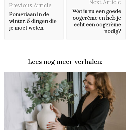
Next Article
Navigation
Previous Article
Wat is nu een goede
Pomeriaan in de
oogcrème en heb je
winter, 5 dingen die
echt een oogcrème
je moet weten
nodig?
Lees nog meer verhalen: