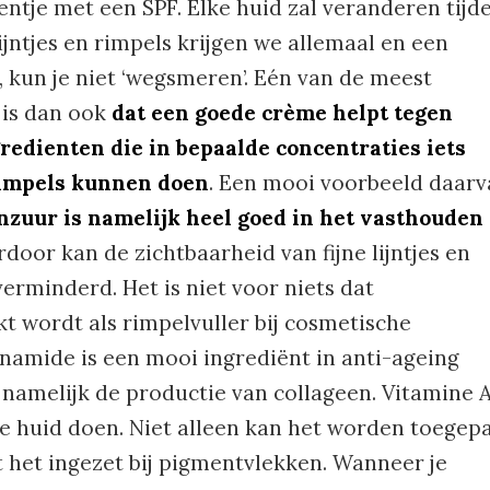
eentje met een SPF. Elke huid zal veranderen tijd
ijntjes en rimpels krijgen we allemaal en een
, kun je niet ‘wegsmeren’. Eén van de meest
 is dan ook
dat een goede crème helpt tegen
redienten die in bepaalde concentraties iets
n rimpels kunnen doen
. Een mooi voorbeeld daar
zuur is namelijk heel goed in het vasthouden
rdoor kan de zichtbaarheid van fijne lijntjes en
erminderd. Het is niet voor niets dat
t wordt als rimpelvuller bij cosmetische
namide is een mooi ingrediënt in anti-ageing
 namelijk de productie van collageen. Vitamine 
je huid doen. Niet alleen kan het worden toegep
rdt het ingezet bij pigmentvlekken. Wanneer je