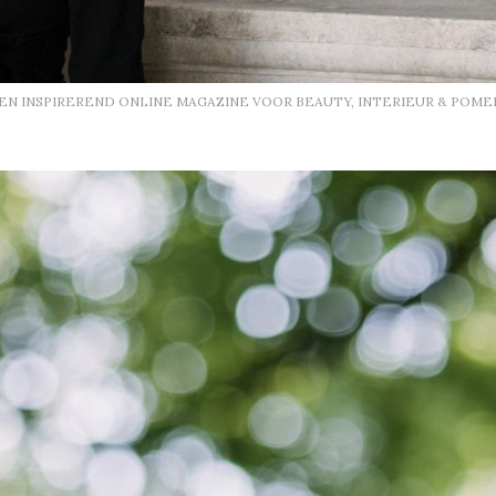
EEN INSPIREREND ONLINE MAGAZINE VOOR BEAUTY, INTERIEUR & POME