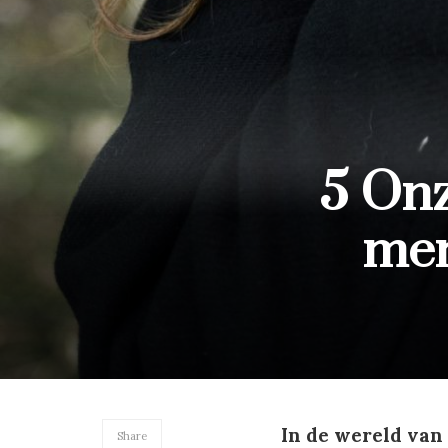
5 Onz
men
In de wereld van 
Share