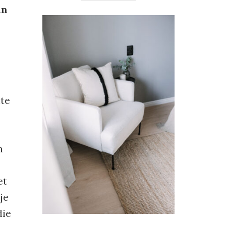
an
ite
n
et
je
die