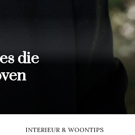
es die
oven
INTERIEUR & WOONTIPS