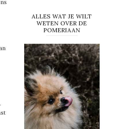
ens
ALLES WAT JE WILT
WETEN OVER DE
POMERIAAN
van
A
ast