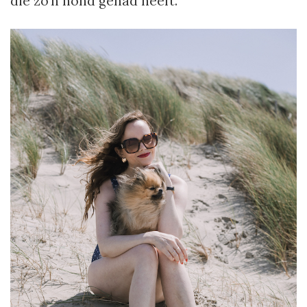
die zo’n hond gehad heeft.