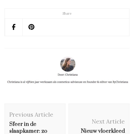
Share
Post
Previous Article
Navigation
Next Article
Sfeer in de
slaapkamer: zo
Nieuw vloerkleed