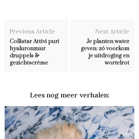
Post
Previous Article
Next Article
Navigation
Collistar Attivi puri
Je planten water
hyaluronzuur
geven: zó voorkom
druppels &
je uitdroging en
gezichtscrème
wortelrot
Lees nog meer verhalen: