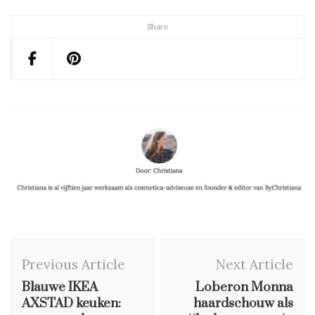
Share
Post
Previous Article
Next Article
Navigation
Blauwe IKEA
Loberon Monna
AXSTAD keuken:
haardschouw als