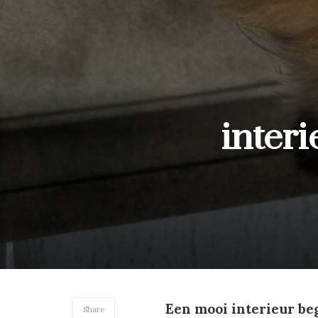
interi
Een mooi interieur begi
Share