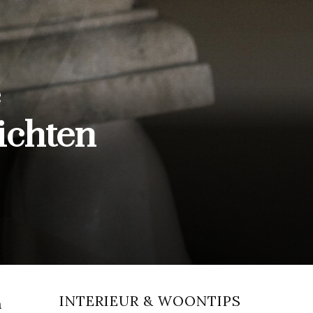
e
richten
INTERIEUR & WOONTIPS
n