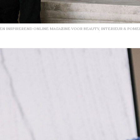
EEN INSPIREREND ONLINE MAGAZINE VOOR BEAUTY, INTERIEUR & POME