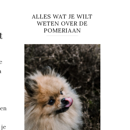
ALLES WAT JE WILT
WETEN OVER DE
POMERIAAN
t
e
a
 en
 je