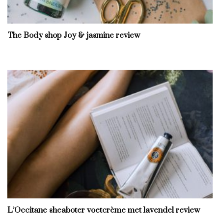
The Body shop Joy & jasmine review
L’Occitane sheaboter voetcrème met lavendel review