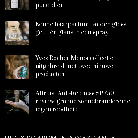
pure oliën
Keune haarparfum Golden gloss;
geur én glans in één spray
Yves Rocher Monoï collectie
uitgebreid met twee nieuwe
producten
Altruist Anti-Redness SPF50
review: groene zonnebrandcrème
tegen roodheid
DIT IS WAAROM JE POMERIAAN JE