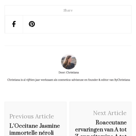
Share
Post
Next Article
Navigation
Previous Article
Roaccutane
L’Occitane Jasmine
ervaringen van A tot
immortelle néroli