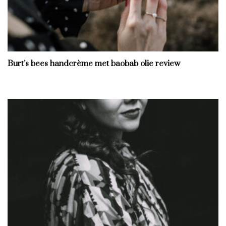
Burt’s bees handcrème met baobab olie review