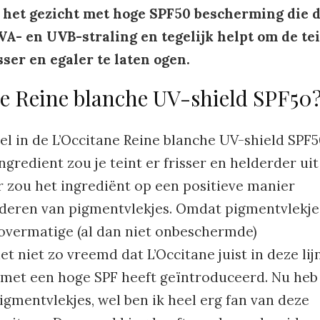
het gezicht met hoge SPF50 bescherming die 
A- en UVB-straling en tegelijk helpt om de te
sser en egaler te laten ogen.
ne Reine blanche UV-shield SPF50
 in de L’Occitane Reine blanche UV-shield SPF
ngredient zou je teint er frisser en helderder uit
r zou het ingrediënt op een positieve manier
nderen van pigmentvlekjes. Omdat pigmentvlekje
 overmatige (al dan niet onbeschermde)
het niet zo vreemd dat L’Occitane juist in deze lij
met een hoge SPF heeft geïntroduceerd. Nu heb 
igmentvlekjes, wel ben ik heel erg fan van deze