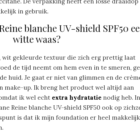
Occitane. De verpakking heeft een losse draaidop
kelijk in gebruik.
 Reine blanche UV-shield SPF50 e
witte waas?
 wit gekleurde textuur die zich erg prettig laat
goed de tijd neemt om hem even in te smeren, g
 de huid. Je gaat er niet van glimmen en de crèm
n make-up. Ik breng het product wel altijd aan
omdat ik wel echt
extra hydratatie
nodig heb. I
tane Reine blanche UV-shield SPF50 ook op zichz
punt is dat ik mijn foundation er heel makkelijk
n.