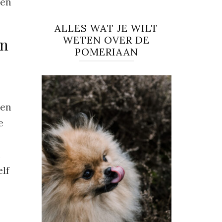
 en
ALLES WAT JE WILT
WETEN OVER DE
en
POMERIAAN
een
e
n
elf