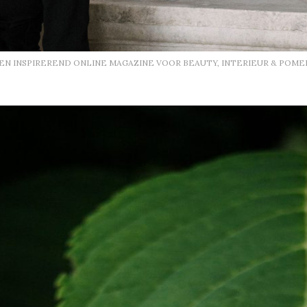
EEN INSPIREREND ONLINE MAGAZINE VOOR BEAUTY, INTERIEUR & POME