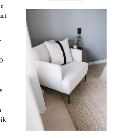
de
int
?
50
s
n
ik