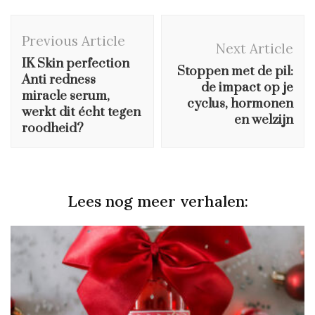
Post
Previous Article
Navigation
Next Article
IK Skin perfection
Stoppen met de pil:
Anti redness
de impact op je
miracle serum,
cyclus, hormonen
werkt dit écht tegen
en welzijn
roodheid?
Lees nog meer verhalen: