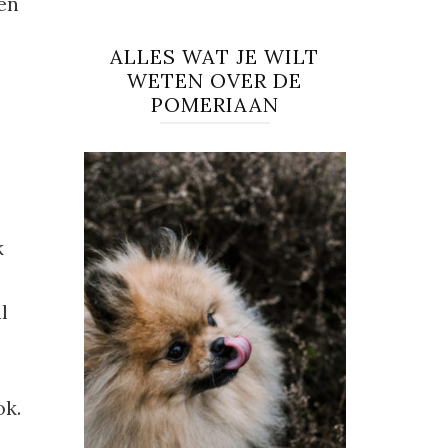
en
ALLES WAT JE WILT
WETEN OVER DE
POMERIAAN
k
l
ok.