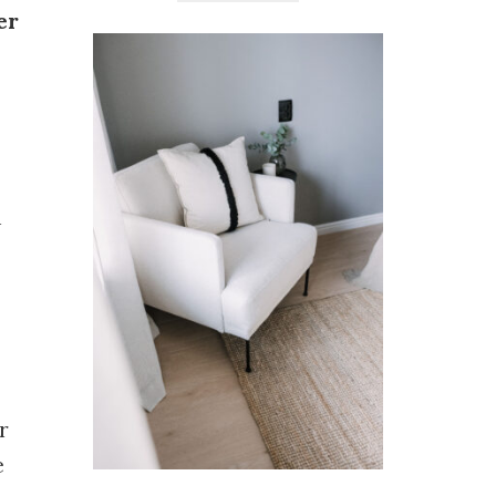
er
n
r
e