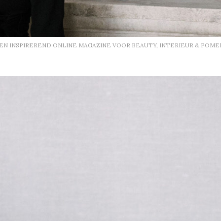
EEN INSPIREREND ONLINE MAGAZINE VOOR BEAUTY, INTERIEUR & POME