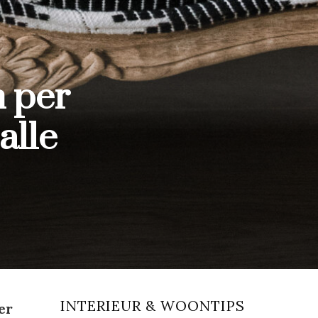
 per
alle
INTERIEUR & WOONTIPS
er