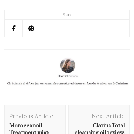
Share
Post
Previous Article
Next Article
Navigation
Moroccanoil
Clarins Total
Treatment mist:
cleansing oil review,