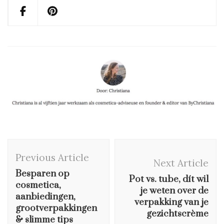
Post
Previous Article
Navigation
Next Article
Besparen op
Pot vs. tube, dít wil
cosmetica,
je weten over de
aanbiedingen,
verpakking van je
grootverpakkingen
gezichtscrème
& slimme tips