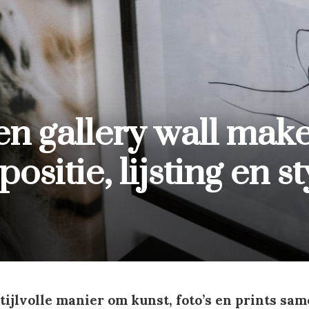
en gallery wall make
ositie, lijsting en st
stijlvolle manier om kunst, foto’s en prints sa