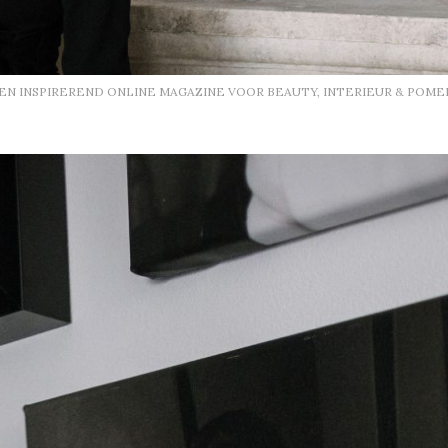
EEN INSPIREREND ONLINE MAGAZINE VOOR BEAUTY, INTERIEUR & POME