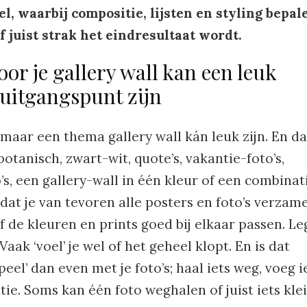
l, waarbij compositie, lijsten en styling bepal
f juist strak het eindresultaat wordt.
or je gallery wall kan een leuk
uitgangspunt zijn
, maar een thema gallery wall kán leuk zijn. En da
botanisch, zwart-wit, quote’s, vakantie-foto’s,
’s, een gallery-wall in één kleur of een combinat
dat je van tevoren alle posters en foto’s verzame
of de kleuren en prints goed bij elkaar passen. Le
Vaak ‘voel’ je wel of het geheel klopt. En is dat
eel’ dan even met je foto’s; haal iets weg, voeg i
ie. Soms kan één foto weghalen of juist iets kle