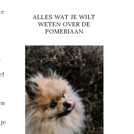
n
te
ALLES WAT JE WILT
WETEN OVER DE
POMERIAAN
l
el
en
 je