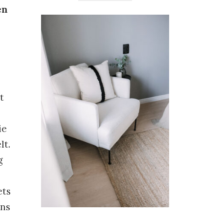
en
t
ie
lt.
g
ets
ins