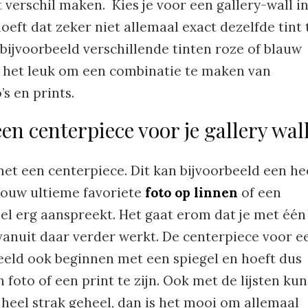
verschil maken. Kies je voor een gallery-wall i
oeft dat zeker niet allemaal exact dezelfde tint 
t bijvoorbeeld verschillende tinten roze of blauw
is het leuk om een combinatie te maken van
’s en prints.
een centerpiece voor je gallery wal
met een centerpiece. Dit kan bijvoorbeeld een he
k jouw ultieme favoriete
foto op linnen
of een
eel erg aanspreekt. Het gaat erom dat je met één
 vanuit daar verder werkt. De centerpiece voor e
beeld ook beginnen met een spiegel en hoeft dus
n foto of een print te zijn. Ook met de lijsten kun
n heel strak geheel, dan is het mooi om allemaal