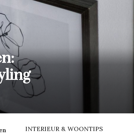
n:
yling
INTERIEUR & WOONTIPS
men