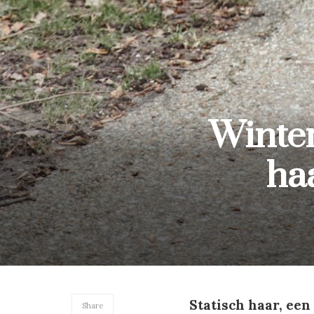
Winter
ha
Statisch haar, een
Share