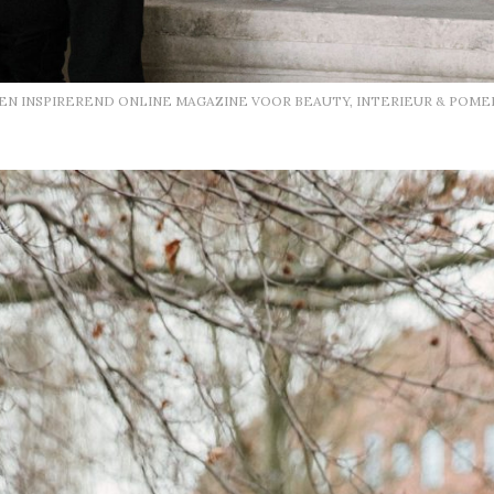
EEN INSPIREREND ONLINE MAGAZINE VOOR BEAUTY, INTERIEUR & POME