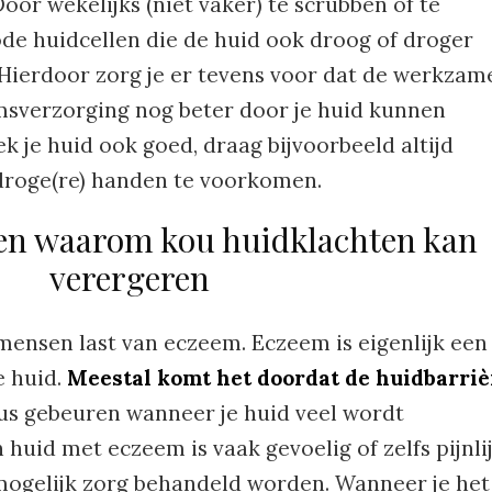
Door wekelijks (niet vaker) te scrubben of te
ode huidcellen die de huid ook droog of droger
Hierdoor zorg je er tevens voor dat de werkzam
amsverzorging nog beter door je huid kunnen
je huid ook goed, draag bijvoorbeeld altijd
roge(re) handen te voorkomen.
 en waarom kou huidklachten kan
verergeren
 mensen last van eczeem. Eczeem is eigenlijk een
e huid.
Meestal komt het doordat de huidbarriè
us gebeuren wanneer je huid veel wordt
 huid met eczeem is vaak gevoelig of zelfs pijnli
mogelijk zorg behandeld worden. Wanneer je het