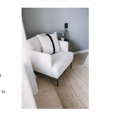
e
n
 is