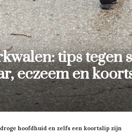
kwalen: tips tegen s
ar, eczeem en koorts
 droge hoofdhuid en zelfs een koortslip zijn