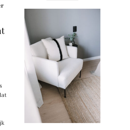
er
ht
s
dat
jk