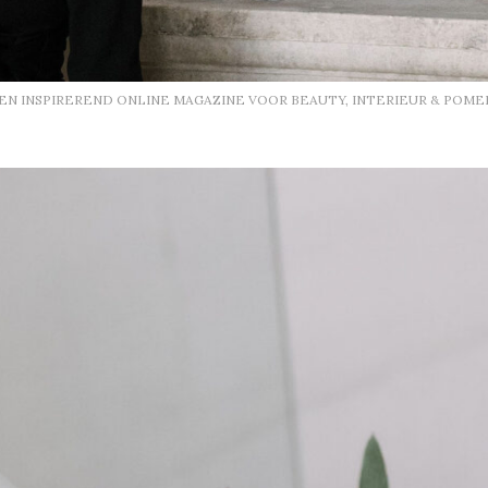
EEN INSPIREREND ONLINE MAGAZINE VOOR BEAUTY, INTERIEUR & POME