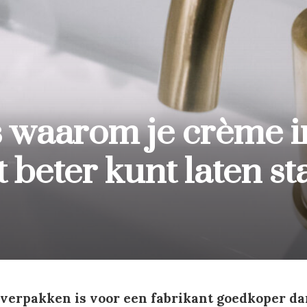
is waarom je crème i
t beter kunt laten st
 verpakken is voor een fabrikant goedkoper da