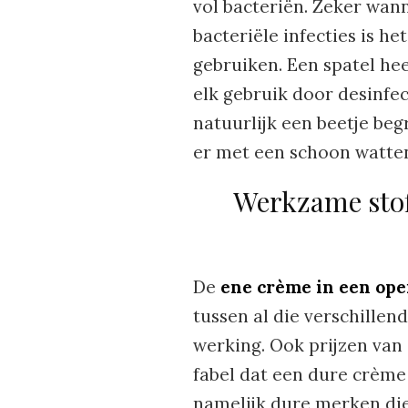
vol bacteriën. Zeker wan
bacteriële infecties is he
gebruiken. Een spatel heef
elk gebruik door desinfe
natuurlijk een beetje beg
er met een schoon wattens
Werkzame stof
De
ene crème in een open
tussen al die verschillen
werking. Ook prijzen van
fabel dat een dure crème 
namelijk dure merken die