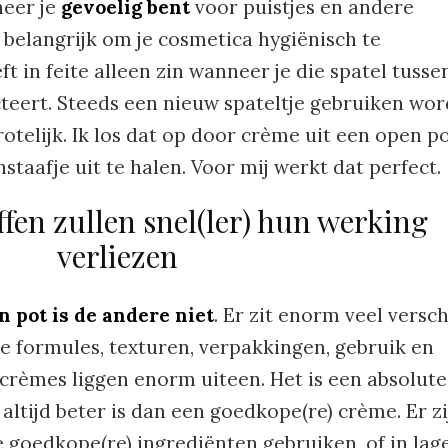
neer je
gevoelig bent
voor puistjes en andere
t belangrijk om je cosmetica hygiënisch te
t in feite alleen zin wanneer je die spatel tusse
cteert. Steeds een nieuw spateltje gebruiken wor
rotelijk. Ik los dat op door crème uit een open p
taafje uit te halen. Voor mij werkt dat perfect.
fen zullen snel(ler) hun werking
verliezen
 pot is de andere niet
. Er zit enorm veel versch
de formules, texturen, verpakkingen, gebruik en
 crèmes liggen enorm uiteen. Het is een absolute
altijd beter is dan een goedkope(re) crème. Er zi
 goedkope(re) ingrediënten gebruiken, of in lag