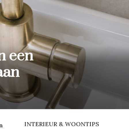
n een
aan
INTERIEUR & WOONTIPS
n