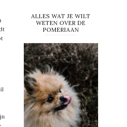
ALLES WAT JE WILT
n
WETEN OVER DE
dt
POMERIAAN
ot
il
jn
e