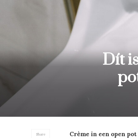
Dít 
po
Crème in een open pot
Share