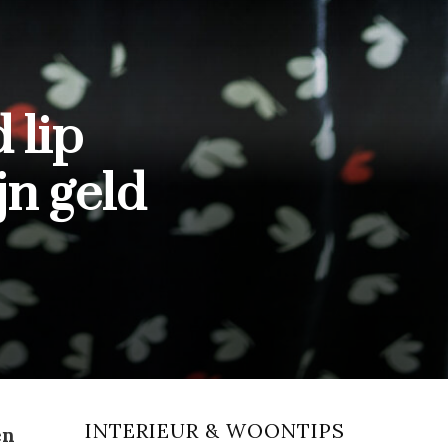
 lip
jn geld
INTERIEUR & WOONTIPS
en