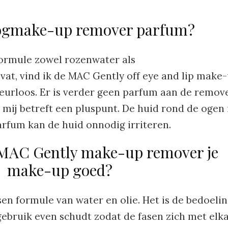
oogmake-up remover parfum?
formule zowel rozenwater als
t, vind ik de MAC Gently off eye and lip make
geurloos. Er is verder geen parfum aan de remov
 mij betreft een pluspunt. De huid rond de ogen 
arfum kan de huid onnodig irriteren.
 MAC Gently make-up remover je
make-up goed?
en formule van water en olie. Het is de bedoeli
 gebruik even schudt zodat de fasen zich met elk