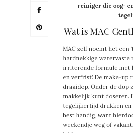
reiniger die oog- e
tegel
Wat is MAC Gentl
MAC zelf noemt het een ’
hardnekkige watervaste ma
irriterende formule met
en verfrist’. De make-up 
draaidop. Onder de dop 
makkelijk kunt doseren. D
tegelijkertijd drukken en
best handig, want hierdo
weekendje weg of vakantie