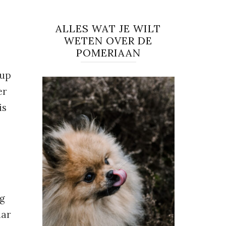
ALLES WAT JE WILT
WETEN OVER DE
POMERIAAN
-up
er
is
ng
aar