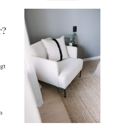
r?
gt
n