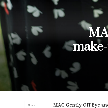
MAC
make-u
MAC Gently Off Eye an
Share