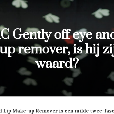
 Gently off eye and
p remover, is hij zi
waard?
d Lip Make-up Remover is een milde twee-fas