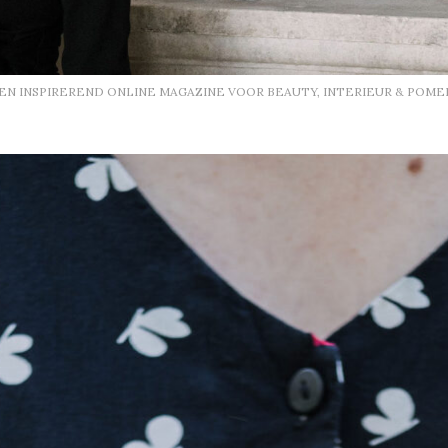
EEN INSPIREREND ONLINE MAGAZINE VOOR BEAUTY, INTERIEUR & POME