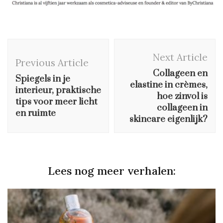
Post
Next Article
Navigation
Previous Article
Collageen en
Spiegels in je
elastine in crèmes,
interieur, praktische
hoe zinvol is
tips voor meer licht
collageen in
en ruimte
skincare eigenlijk?
Lees nog meer verhalen: