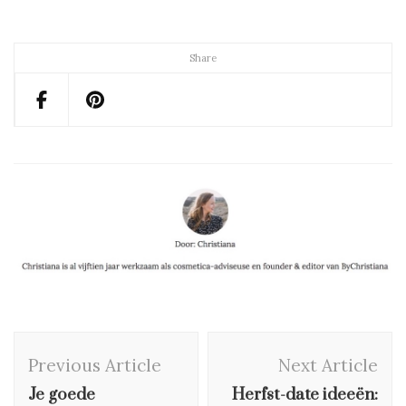
Share
Post
Previous Article
Next Article
Navigation
Je goede
Herfst-date ideeën: