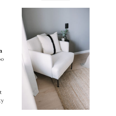
n
oo
t
ty