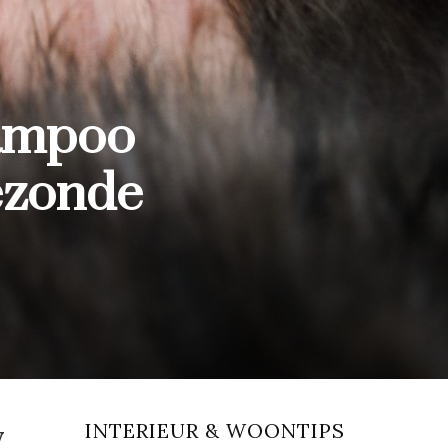
hampoo
ezonde
INTERIEUR & WOONTIPS
w