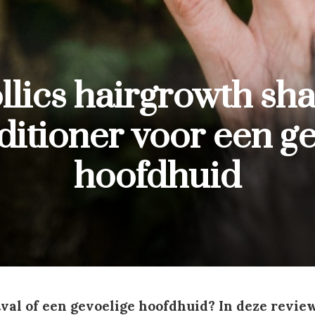
llics hairgrowth s
ditioner voor een g
hoofdhuid
tval of een gevoelige hoofdhuid? In deze revie