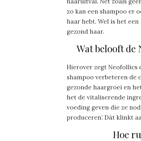
haaruitval. Net zoals ge
zo kan een shampoo er oo
haar hebt. Wel is het een
gezond haar.
Wat belooft de
Hierover zegt Neofollics
shampoo verbeteren de co
gezonde haargroei en het
het de vitaliserende ingr
voeding geven die ze nod
produceren’. Dát klinkt a
Hoe ru