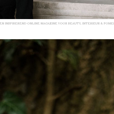
EEN INSPIREREND ONLINE MAGAZINE VOOR BEAUTY, INTERIEUR & POME