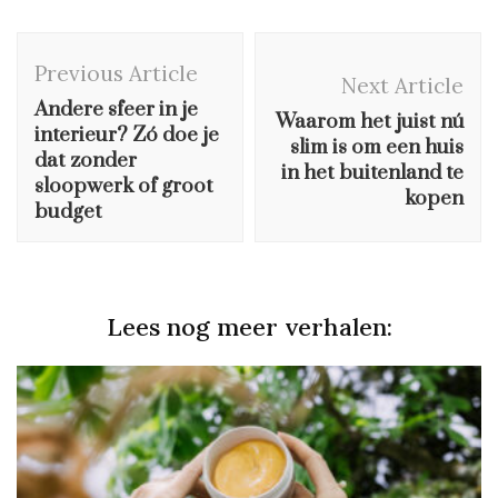
Post
Previous Article
Navigation
Next Article
Andere sfeer in je
Waarom het juist nú
interieur? Zó doe je
slim is om een huis
dat zonder
in het buitenland te
sloopwerk of groot
kopen
budget
Lees nog meer verhalen: