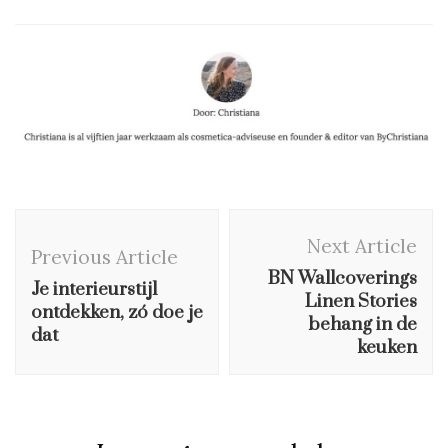
Post
Next Article
Navigation
Previous Article
BN Wallcoverings
Je interieurstijl
Linen Stories
ontdekken, zó doe je
behang in de
dat
keuken