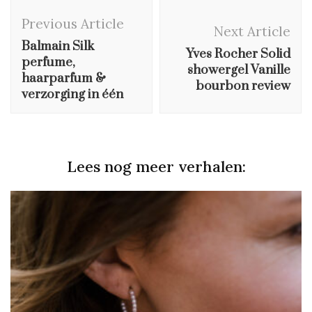
Post
Previous Article
Navigation
Next Article
Balmain Silk
Yves Rocher Solid
perfume,
showergel Vanille
haarparfum &
bourbon review
verzorging in één
Lees nog meer verhalen: