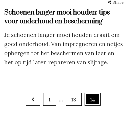
Share
Schoenen langer mooi houden: tips
voor onderhoud en bescherming
Je schoenen langer mooi houden draait om
goed onderhoud. Van impregneren en netjes
opbergen tot het beschermen van leer en
het op tijd laten repareren van slijtage.
Berichten
Page
…
Page
Page
1
13
14
paginering