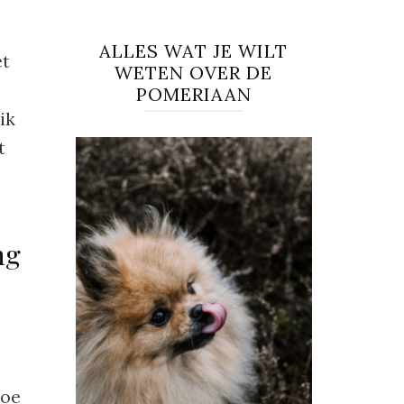
ALLES WAT JE WILT
et
WETEN OVER DE
POMERIAAN
ik
t
ng
hoe