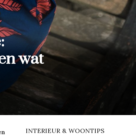
:
 en wat
INTERIEUR & WOONTIPS
en