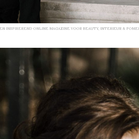
EEN INSPIREREND ONLINE MAGAZINE VOOR BEAUTY, INTERIEUR & POME