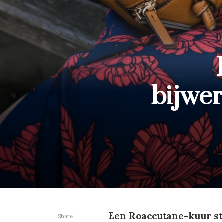
bijwer
Een Roaccutane-kuur st
Share