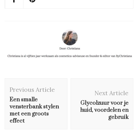
Post
Previous Article
Navigation
Next Article
Een smalle
Glycolzuur voor je
vensterbank stylen
huid, voordelen en
met een groots
gebruik
effect