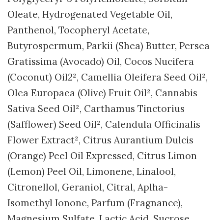
Oleate, Hydrogenated Vegetable Oil,
Panthenol, Tocopheryl Acetate,
Butyrospermum, Parkii (Shea) Butter, Persea
Gratissima (Avocado) Oil, Cocos Nucifera
(Coconut) Oil2², Camellia Oleifera Seed Oil²,
Olea Europaea (Olive) Fruit Oil², Cannabis
Sativa Seed Oil², Carthamus Tinctorius
(Safflower) Seed Oil², Calendula Officinalis
Flower Extract², Citrus Aurantium Dulcis
(Orange) Peel Oil Expressed, Citrus Limon
(Lemon) Peel Oil, Limonene, Linalool,
Citronellol, Geraniol, Citral, Aplha-
Isomethyl Ionone, Parfum (Fragnance),
Magnesium Sulfate, Lactic Acid, Sucrose