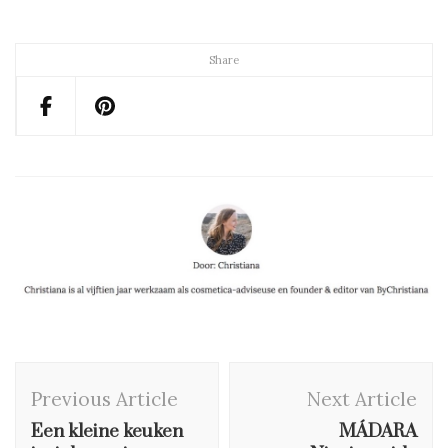
Share
Post
Previous Article
Next Article
Navigation
Een kleine keuken
MÁDARA