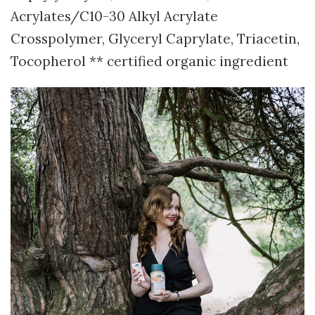
Acrylates/C10-30 Alkyl Acrylate
Crosspolymer, Glyceryl Caprylate, Triacetin,
Tocopherol ** certified organic ingredient