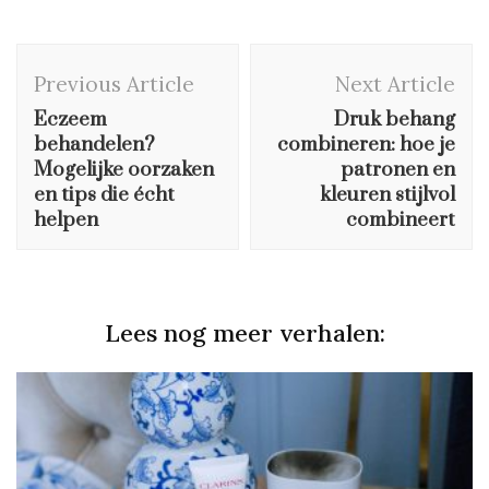
Post
Previous Article
Next Article
Navigation
Eczeem
Druk behang
behandelen?
combineren: hoe je
Mogelijke oorzaken
patronen en
en tips die écht
kleuren stijlvol
helpen
combineert
Lees nog meer verhalen: