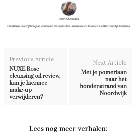
Post
Previous Article
Navigation
Next Article
NUXE Rose
Met je pomeriaan
cleansing oil review,
naar het
kun je hiermee
hondenstrand van
make-up
Noordwijk
verwijderen?
Lees nog meer verhalen: