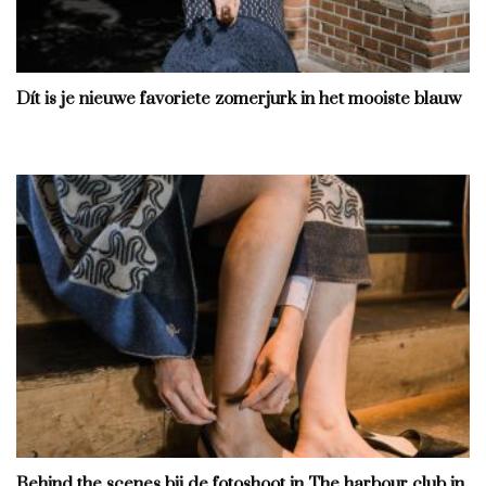
Dít is je nieuwe favoriete zomerjurk in het mooiste blauw
Behind the scenes bij de fotoshoot in The harbour club in