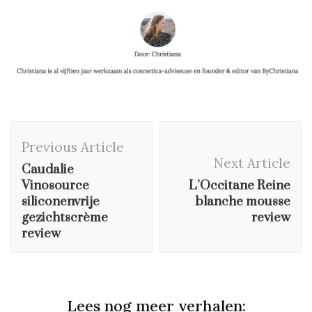
Post
Previous Article
Navigation
Next Article
Caudalie
Vinosource
L’Occitane Reine
siliconenvrije
blanche mousse
gezichtscrème
review
review
Lees nog meer verhalen: