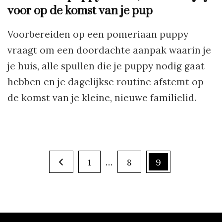
voor op de komst van je pup
Voorbereiden op een pomeriaan puppy
vraagt om een doordachte aanpak waarin je
je huis, alle spullen die je puppy nodig gaat
hebben en je dagelijkse routine afstemt op
de komst van je kleine, nieuwe familielid.
Berichten
Page
…
Page
Page
1
8
9
paginering